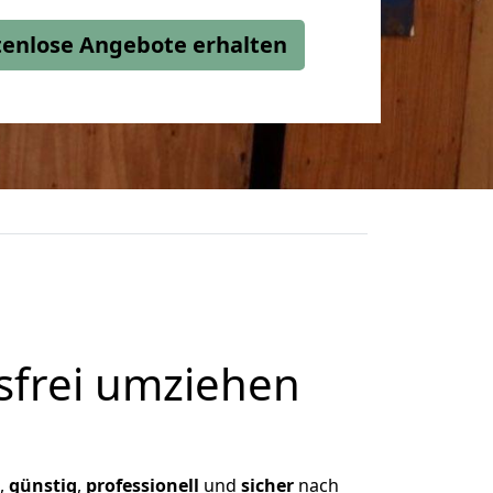
stenlose Angebote erhalten
frei umziehen
n,
günstig
,
professionell
und
sicher
nach