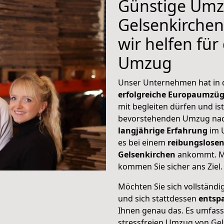
Günstige Umz
Gelsenkirchen
wir helfen für
Umzug
Unser Unternehmen hat in
erfolgreiche Europaumzü
mit begleiten dürfen und ist
bevorstehenden Umzug nac
langjährige Erfahrung
im 
es bei einem
reibungslosen
Gelsenkirchen
ankommt. M
kommen Sie sicher ans Ziel.
Möchten Sie sich vollständ
und sich stattdessen
entsp
Ihnen genau das. Es umfasst 
stressfreien Umzug von Ge