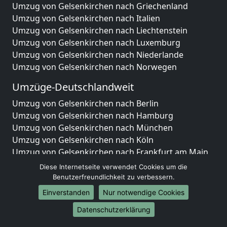
Umzug von Gelsenkirchen nach Griechenland
Umzug von Gelsenkirchen nach Italien
Umzug von Gelsenkirchen nach Liechtenstein
Umzug von Gelsenkirchen nach Luxemburg
Umzug von Gelsenkirchen nach Niederlande
Umzug von Gelsenkirchen nach Norwegen
Umzüge-Deutschlandweit
Umzug von Gelsenkirchen nach Berlin
Umzug von Gelsenkirchen nach Hamburg
Umzug von Gelsenkirchen nach München
Umzug von Gelsenkirchen nach Köln
Umzug von Gelsenkirchen nach Frankfurt am Main
Umzug von Gelsenkirchen nach Stuttgart
Diese Internetseite verwendet Cookies um die
Umzug von Gelsenkirchen nach Düsseldorf
Benutzerfreundlichkeit zu verbessern.
Umzug von Gelsenkirchen nach Leipzig
Einverstanden
Nur notwendige Cookies
Umzug von Gelsenkirchen nach Dortmund
Datenschutzerklärung
Umzug von Gelsenkirchen nach Essen
Umzug von Gelsenkirchen nach Bremen