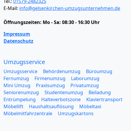
Tel.:
01579-2482325
E-Mail:
info@gelsenkirchen-umzugsunternehmen.de
Öffnungszeiten:
Mo - Sa: 08:30 - 16:30 Uhr
Impressum
Datenschutz
Umzugsservice
Umzugsservice
Behördenumzug
Büroumzug
Fernumzug
Firmenumzug
Laborumzug
Mini Umzug
Praxisumzug
Privatumzug
Seniorenumzug
Studentenumzug
Beiladung
Entrümpelung
Halteverbotszone
Klaviertransport
Möbellift
Haushaltsauflösung
Möbeltaxi
Möbelmitfahrzentrale
Umzugskartons