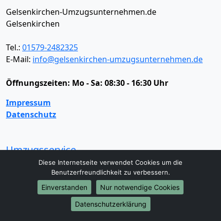
Gelsenkirchen-Umzugsunternehmen.de
Gelsenkirchen
Tel.:
01579-2482325
E-Mail:
info@gelsenkirchen-umzugsunternehmen.de
Öffnungszeiten:
Mo - Sa: 08:30 - 16:30 Uhr
Impressum
Datenschutz
Umzugsservice
Diese Internetseite verwendet Cookies um die
Umzugsservice
Behördenumzug
Büroumzug
Benutzerfreundlichkeit zu verbessern.
Fernumzug
Firmenumzug
Laborumzug
Einverstanden
Nur notwendige Cookies
Mini Umzug
Praxisumzug
Privatumzug
Seniorenumzug
Studentenumzug
Beiladung
Datenschutzerklärung
Entrümpelung
Halteverbotszone
Klaviertransport