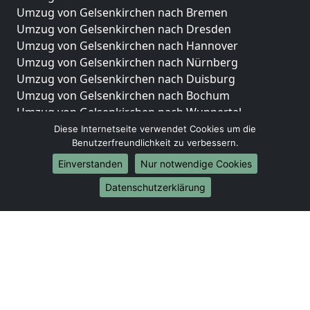
Umzug von Gelsenkirchen nach Bremen
Umzug von Gelsenkirchen nach Dresden
Umzug von Gelsenkirchen nach Hannover
Umzug von Gelsenkirchen nach Nürnberg
Umzug von Gelsenkirchen nach Duisburg
Umzug von Gelsenkirchen nach Bochum
Umzug von Gelsenkirchen nach Wuppertal
Umzug von Gelsenkirchen nach Bielefeld
Diese Internetseite verwendet Cookies um die
Benutzerfreundlichkeit zu verbessern.
Umzug von Gelsenkirchen nach Bonn
Umzug von Gelsenkirchen nach Münster
Einverstanden
Nur notwendige Cookies
Internationale-Umzüge
Datenschutzerklärung
Umzug von Gelsenkirchen nach Brasilien
Umzug von Gelsenkirchen nach Brunei Darussalam
Umzug von Gelsenkirchen nach Burkina Faso
Umzug von Gelsenkirchen nach Burundi
Umzug von Gelsenkirchen nach Chile
Umzug von Gelsenkirchen nach China