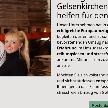
Gelsenkirchen
helfen für de
Unser Unternehmen hat in
erfolgreiche Europaumzü
begleiten dürfen und ist so
bevorstehenden Umzug nac
Erfahrung
im Umzugssektor
reibungslosen und stress
ankommt. Mit unserem zuve
ans Ziel.
Möchten Sie sich vollständ
und sich stattdessen
entsp
Ihnen genau das. Es umfasst 
stressfreien Umzug von Ge
Kostenlo