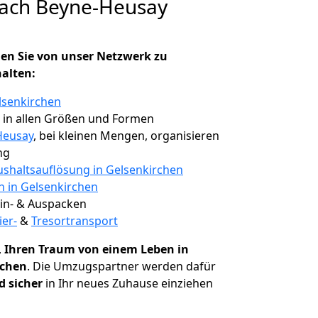
nach Beyne-Heusay
en Sie von unser Netzwerk zu
halten:
lsenkirchen
, in allen Größen und Formen
Heusay
, bei kleinen Mengen, organisieren
ng
shaltsauflösung in Gelsenkirchen
n in Gelsenkirchen
 Ein- & Auspacken
ier-
&
Tresortransport
,
Ihren Traum von einem Leben in
ichen
. Die Umzugspartner werden dafür
d sicher
in Ihr neues Zuhause einziehen