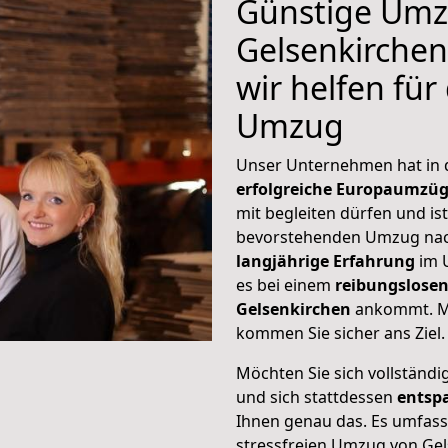
Günstige Umz
Gelsenkirche
wir helfen für
Umzug
Unser Unternehmen hat in
erfolgreiche Europaumzü
mit begleiten dürfen und ist
bevorstehenden Umzug nac
langjährige Erfahrung
im 
es bei einem
reibungslosen
Gelsenkirchen
ankommt. M
kommen Sie sicher ans Ziel.
Möchten Sie sich vollständ
und sich stattdessen
entsp
Ihnen genau das. Es umfasst 
stressfreien Umzug von Ge