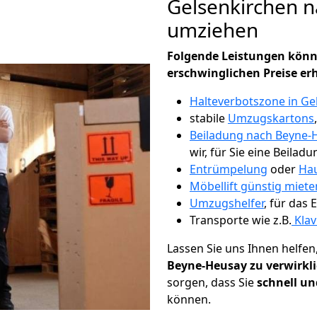
Gelsenkirchen 
umziehen
Folgende Leistungen könn
erschwinglichen Preise er
Halteverbotszone in Ge
stabile
Umzugskartons
Beiladung nach Beyne-
wir, für Sie eine Beiladu
Entrümpelung
oder
Hau
Möbellift günstig miete
Umzugshelfer
, für das
Transporte wie z.B.
Klav
Lassen Sie uns Ihnen helfen
Beyne-Heusay zu verwirkl
sorgen, dass Sie
schnell un
können.