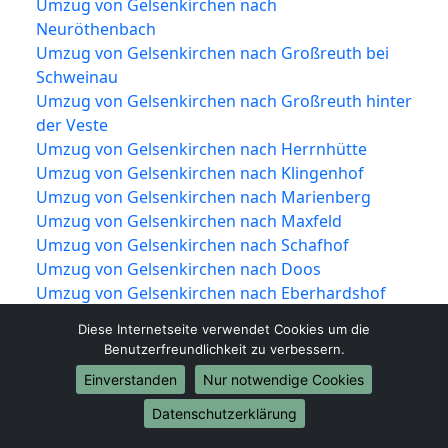
Umzug von Gelsenkirchen nach
Neuröthenbach
Umzug von Gelsenkirchen nach Großreuth bei
Schweinau
Umzug von Gelsenkirchen nach Großreuth hinter
der Veste
Umzug von Gelsenkirchen nach Herrnhütte
Umzug von Gelsenkirchen nach Klingenhof
Umzug von Gelsenkirchen nach Marienberg
Umzug von Gelsenkirchen nach Maxfeld
Umzug von Gelsenkirchen nach Schafhof
Umzug von Gelsenkirchen nach Doos
Umzug von Gelsenkirchen nach Eberhardshof
Umzug von Gelsenkirchen nach Gaismannshof
Diese Internetseite verwendet Cookies um die
Umzug von Gelsenkirchen nach Höfen
Benutzerfreundlichkeit zu verbessern.
Umzug von Gelsenkirchen nach Leyh
Einverstanden
Nur notwendige Cookies
Umzug von Gelsenkirchen nach Muggenhof
Umzug von Gelsenkirchen nach Höfles
Datenschutzerklärung
Umzug von Gelsenkirchen nach St. Johannis