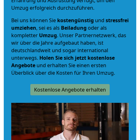
Erfahrung und Ausrüstung verfügt, um den
Umzug erfolgreich durchzuführen.
Bei uns können Sie
kostengünstig
und
stressfrei
umziehen
, sei es als
Beiladung
oder als
kompletter
Umzug
. Unser Partnernetzwerk, das
wir über die Jahre aufgebaut haben, ist
deutschlandweit und sogar international
unterwegs.
Holen Sie sich jetzt kostenlose
Angebote
und erhalten Sie einen ersten
Überblick über die Kosten für Ihren Umzug.
Kostenlose Angebote erhalten