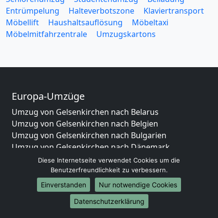
Entrümpelung
Halteverbotszone
Klaviertransport
Möbellift
Haushaltsauflösung
Möbeltaxi
Möbelmitfahrzentrale
Umzugskartons
Europa-Umzüge
Umzug von Gelsenkirchen nach Belarus
Umzug von Gelsenkirchen nach Belgien
Umzug von Gelsenkirchen nach Bulgarien
Umzug von Gelsenkirchen nach Dänemark
Umzug von Gelsenkirchen nach England
Diese Internetseite verwendet Cookies um die
Umzug von Gelsenkirchen nach Portugal
Benutzerfreundlichkeit zu verbessern.
Umzug von Gelsenkirchen nach Bosnien
Einverstanden
Nur notwendige Cookies
und Herzegowina
Datenschutzerklärung
Umzug von Gelsenkirchen nach Irland
Umzug von Gelsenkirchen nach Lettland