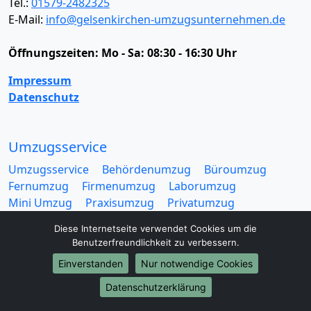
Tel.:
01579-2482325
E-Mail:
info@gelsenkirchen-umzugsunternehmen.de
Öffnungszeiten:
Mo - Sa: 08:30 - 16:30 Uhr
Impressum
Datenschutz
Umzugsservice
Umzugsservice
Behördenumzug
Büroumzug
Fernumzug
Firmenumzug
Laborumzug
Mini Umzug
Praxisumzug
Privatumzug
Seniorenumzug
Studentenumzug
Beiladung
Diese Internetseite verwendet Cookies um die
Entrümpelung
Halteverbotszone
Klaviertransport
Benutzerfreundlichkeit zu verbessern.
Möbellift
Haushaltsauflösung
Möbeltaxi
Einverstanden
Nur notwendige Cookies
Möbelmitfahrzentrale
Umzugskartons
Datenschutzerklärung