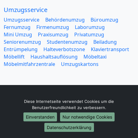
Umzugsservice
Umzugsservice
Behördenumzug
Büroumzug
Fernumzug
Firmenumzug
Laborumzug
Mini Umzug
Praxisumzug
Privatumzug
Seniorenumzug
Studentenumzug
Beiladung
Entrümpelung
Halteverbotszone
Klaviertransport
Möbellift
Haushaltsauflösung
Möbeltaxi
Möbelmitfahrzentrale
Umzugskartons
Diese Internetseite verwendet Cookies um die
Europa-Umzüge
Benutzerfreundlichkeit zu verbessern.
Umzug von Gelsenkirchen nach Belarus
Einverstanden
Nur notwendige Cookies
Umzug von Gelsenkirchen nach Belgien
Datenschutzerklärung
Umzug von Gelsenkirchen nach Bulgarien
Umzug von Gelsenkirchen nach Dänemark