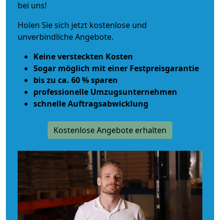
bei uns!
Holen Sie sich jetzt kostenlose und
unverbindliche Angebote.
Keine versteckten Kosten
Sogar möglich mit einer Festpreisgarantie
bis zu ca. 60 % sparen
professionelle Umzugsunternehmen
schnelle Auftragsabwicklung
Kostenlose Angebote erhalten