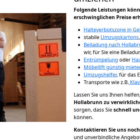
Folgende Leistungen könn
erschwinglichen Preise er
Halteverbotszone in Ge
stabile
Umzugskartons
Beiladung nach Hollab
wir, für Sie eine Beiladu
Entrümpelung
oder
Hau
Möbellift günstig miete
Umzugshelfer
, für das
Transporte wie z.B.
Klav
Lassen Sie uns Ihnen helfen
Hollabrunn zu verwirklic
sorgen, dass Sie
schnell un
können.
Kontaktieren Sie uns noc
und unverbindliche Angebo