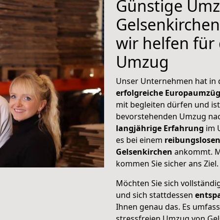
Günstige Umz
Gelsenkirchen
wir helfen für
Umzug
Unser Unternehmen hat in
erfolgreiche Europaumzü
mit begleiten dürfen und ist
bevorstehenden Umzug nac
langjährige Erfahrung
im 
es bei einem
reibungslosen
Gelsenkirchen
ankommt. M
kommen Sie sicher ans Ziel.
Möchten Sie sich vollständ
und sich stattdessen
entsp
Ihnen genau das. Es umfasst 
stressfreien Umzug von Gel