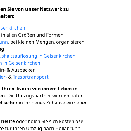
en Sie von unser Netzwerk zu
halten:
lsenkirchen
, in allen Größen und Formen
runn
, bei kleinen Mengen, organisieren
ng
shaltsauflösung in Gelsenkirchen
n in Gelsenkirchen
 Ein- & Auspacken
ier-
&
Tresortransport
,
Ihren Traum von einem Leben in
hen
. Die Umzugspartner werden dafür
d sicher
in Ihr neues Zuhause einziehen
h heute
oder holen Sie sich kostenlose
te für Ihren Umzug nach Hollabrunn.