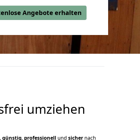
stenlose Angebote erhalten
frei umziehen
,
günstig
,
professionell
und
sicher
nach