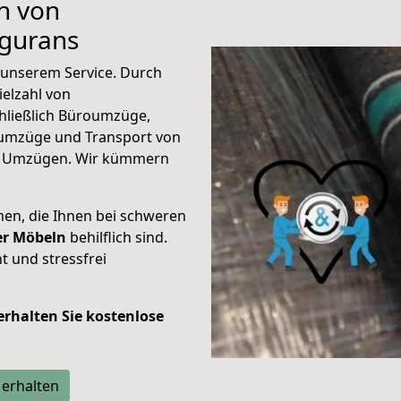
n von
igurans
unserem Service. Durch
elzahl von
hließlich Büroumzüge,
umzüge und Transport von
n Umzügen. Wir kümmern
men, die Ihnen bei schweren
der Möbeln
behilflich sind.
t und stressfrei
 erhalten Sie kostenlose
 erhalten