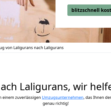
blitzschnell ko
g von Laligurans nach Laligurans
ch Laligurans, wir helf
h einem zuverlässigen
Umzugsunternehmen
, das Ihnen de
genau richtig!