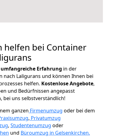
 helfen bei Container
ligurans
r
umfangreiche Erfahrung
in der
nach Laligurans und können Ihnen bei
prozesses helfen.
K
ostenlose Angebote
,
ben und Bedürfnissen angepasst
 bei uns selbstverständlich!
einem ganzen
Firmenumzug
oder bei dem
Praxisumzug
,
Privatumzug
zug
,
Studentenumzug
oder
chen
und
Büroumzug in Gelsenkirchen.