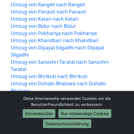
Umzug von Rangeli nach Rangeli
Umzug von Panauti nach Panauti
Umzug von Katari nach Katari
Umzug von Bidur nach Bidur
Umzug von Pokhariya nach Pokhariya
Umzug von Khandbari nach Khandbari
Umzug von Dipayal Silgadhi nach Dipayal
Silgadhi
Umzug von Sanoshri-Taratal nach Sanoshri-
Taratal
Umzug von Bhrikuti nach Bhrikuti
Umzug von Duhabi-Bhaluwa nach Duhabi-
Bhaluwa
Umzug von Shankharapur nach Shankharapur
Diese Internetseite verwendet Cookies um die
Umzug von Dudhauli nach Dudhauli
Benutzerfreundlichkeit zu verbessern.
Umzug von Sabaila nach Sabaila
Einverstanden
Nur notwendige Cookies
Umzug von Banepa nach Banepa
Datenschutzerklärung
Umzug von Phidim nach Phidim
Umzug von Chainpur nach Chainpur