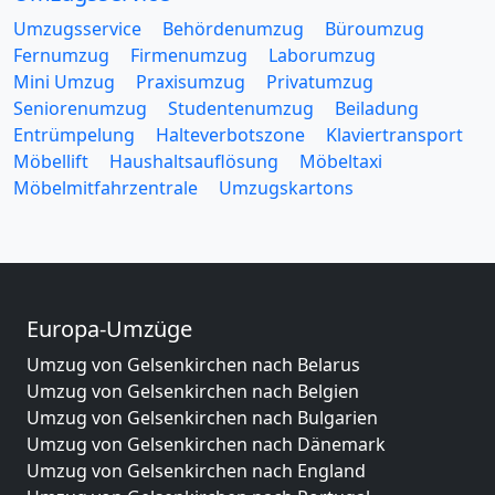
Umzugsservice
Behördenumzug
Büroumzug
Fernumzug
Firmenumzug
Laborumzug
Mini Umzug
Praxisumzug
Privatumzug
Seniorenumzug
Studentenumzug
Beiladung
Entrümpelung
Halteverbotszone
Klaviertransport
Möbellift
Haushaltsauflösung
Möbeltaxi
Möbelmitfahrzentrale
Umzugskartons
Europa-Umzüge
Umzug von Gelsenkirchen nach Belarus
Umzug von Gelsenkirchen nach Belgien
Umzug von Gelsenkirchen nach Bulgarien
Umzug von Gelsenkirchen nach Dänemark
Umzug von Gelsenkirchen nach England