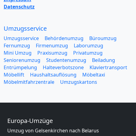
Datenschutz
Umzugsservice
Umzugsservice
Behördenumzug
Büroumzug
Fernumzug
Firmenumzug
Laborumzug
Mini Umzug
Praxisumzug
Privatumzug
Seniorenumzug
Studentenumzug
Beiladung
Entrümpelung
Halteverbotszone
Klaviertransport
Möbellift
Haushaltsauflösung
Möbeltaxi
Möbelmitfahrzentrale
Umzugskartons
Europa-Umzüge
Umzug von Gelsenkirchen nach Belarus