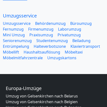
Umzugsservice
Umzugsservice
Behördenumzug
Büroumzug
Fernumzug
Firmenumzug
Laborumzug
Mini Umzug
Praxisumzug
Privatumzug
Seniorenumzug
Studentenumzug
Beiladung
Entrümpelung
Halteverbotszone
Klaviertransport
Möbellift
Haushaltsauflösung
Möbeltaxi
Möbelmitfahrzentrale
Umzugskartons
Europa-Umzüge
Umzug von Gelsenkirchen nach Belarus
Umzug von Gelsenkirchen nach Belgien