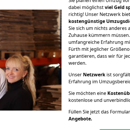
Sie planen einen Umzug vo
dabei möglichst
viel Geld 
richtig! Unser Netzwerk bi
kostengünstige Umzugsdi
Sie sich um nichts anderes 
Zuhause kümmern müssen. W
umfangreiche Erfahrung mi
Fürth mit jeglicher Größe
garantieren, dass wir für j
werden.
Unser
Netzwerk
ist sorgfäl
Erfahrung im Umzugsberei
Sie möchten eine
Kostenüb
kostenlose und unverbindli
Füllen Sie jetzt das Formula
Angebote.