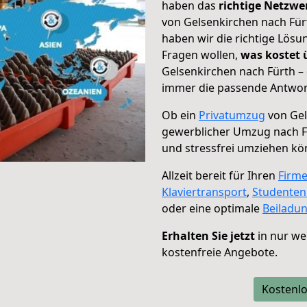
haben das
richtige Netzw
von Gelsenkirchen nach Fürt
haben wir die richtige Lösu
Fragen wollen,
was kostet
Gelsenkirchen nach Fürth –
immer die passende Antwort
Ob ein
Privatumzug
von Gel
gewerblicher Umzug nach F
und stressfrei umziehen kö
Allzeit bereit für Ihren
Firm
Klaviertransport
,
Studente
oder eine optimale
Beiladu
Erhalten Sie jetzt
in nur we
kostenfreie Angebote.
Kostenlo