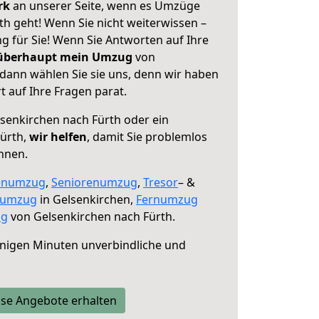
erk
an unserer Seite, wenn es Umzüge
h geht! Wenn Sie nicht weiterwissen –
ng für Sie! Wenn Sie Antworten auf Ihre
 überhaupt mein Umzug
von
 dann wählen Sie sie uns, denn wir haben
 auf Ihre Fragen parat.
senkirchen nach Fürth oder ein
ürth,
wir helfen
, damit Sie problemlos
nnen.
enumzug
,
Seniorenumzug
,
Tresor
– &
numzug
in Gelsenkirchen,
Fernumzug
ng
von Gelsenkirchen nach Fürth.
nigen Minuten unverbindliche und
se Angebote erhalten