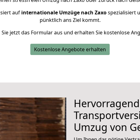
einen stressfreien Umzug nach Zaxo oder zurück nach Gels
siert auf
internationale Umzüge nach Zaxo
spezialisiert 
pünktlich ans Ziel kommt.
n Sie jetzt das Formular aus und erhalten Sie kostenlose An
Kostenlose Angebote erhalten
Hervorragend
Transportvers
Umzug von Ge
Um Ihnen das nötige Vertra