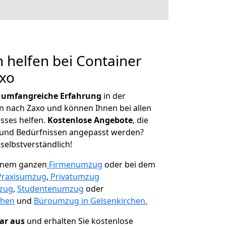
 helfen bei Container
axo
r
umfangreiche Erfahrung
in der
nach Zaxo und können Ihnen bei allen
sses helfen.
K
ostenlose Angebote
, die
und Bedürfnissen angepasst werden?
 selbstverständlich!
einem ganzen
Firmenumzug
oder bei dem
Praxisumzug
,
Privatumzug
zug
,
Studentenumzug
oder
chen
und
Büroumzug in Gelsenkirchen.
lar aus
und erhalten Sie kostenlose