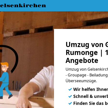
elsenkirchen
Umzug von G
Rumonge | 1
Angebote
Umzug von Gelsenkirch
- Groupage - Beiladung
Überseeumzüge.
✓
Wir helfen Ihne
✓
Schnell & unverb
✓
Finden Sie das 