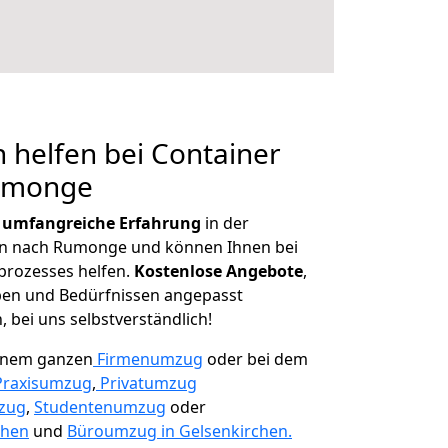
 helfen bei Container
Rumonge
r
umfangreiche Erfahrung
in der
 nach Rumonge und können Ihnen bei
prozesses helfen.
K
ostenlose Angebote
,
ben und Bedürfnissen angepasst
 bei uns selbstverständlich!
einem ganzen
Firmenumzug
oder bei dem
Praxisumzug
,
Privatumzug
zug
,
Studentenumzug
oder
chen
und
Büroumzug in Gelsenkirchen.