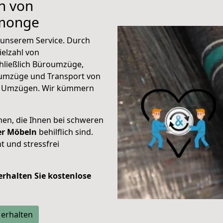
n von
umonge
unserem Service. Durch
elzahl von
hließlich Büroumzüge,
umzüge und Transport von
n Umzügen. Wir kümmern
men, die Ihnen bei schweren
der Möbeln
behilflich sind.
t und stressfrei
 erhalten Sie kostenlose
 erhalten