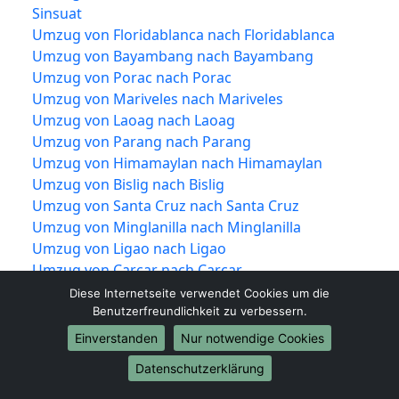
Sinsuat
Umzug von Floridablanca nach Floridablanca
Umzug von Bayambang nach Bayambang
Umzug von Porac nach Porac
Umzug von Mariveles nach Mariveles
Umzug von Laoag nach Laoag
Umzug von Parang nach Parang
Umzug von Himamaylan nach Himamaylan
Umzug von Bislig nach Bislig
Umzug von Santa Cruz nach Santa Cruz
Umzug von Minglanilla nach Minglanilla
Umzug von Ligao nach Ligao
Umzug von Carcar nach Carcar
Umzug von Trece Martires nach Trece Martires
Diese Internetseite verwendet Cookies um die
Umzug von La Trinidad nach La Trinidad
Benutzerfreundlichkeit zu verbessern.
Umzug von Tabuk nach Tabuk
Einverstanden
Nur notwendige Cookies
Umzug von Lingayen nach Lingayen
Datenschutzerklärung
Umzug von Mangaldan nach Mangaldan
Umzug von Dinalupihan nach Dinalupihan