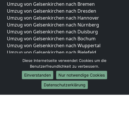
Umzug von Gelsenkirchen nach Bremen
Umzug von Gelsenkirchen nach Dresden
Umzug von Gelsenkirchen nach Hannover
Umzug von Gelsenkirchen nach Nürnberg
Umzug von Gelsenkirchen nach Duisburg
Umzug von Gelsenkirchen nach Bochum
Umzug von Gelsenkirchen nach Wuppertal
Umzug von Gelsenkirchen nach Bielefeld
Umzug von Gelsenkirchen nach Bonn
Diese Internetseite verwendet Cookies um die
Umzug von Gelsenkirchen nach Münster
Benutzerfreundlichkeit zu verbessern.
Einverstanden
Nur notwendige Cookies
Internationale-Umzüge
Datenschutzerklärung
Umzug von Gelsenkirchen nach Brasilien
Umzug von Gelsenkirchen nach Brunei Darussalam
Umzug von Gelsenkirchen nach Burkina Faso
Umzug von Gelsenkirchen nach Burundi
Umzug von Gelsenkirchen nach Chile
Umzug von Gelsenkirchen nach China
Umzug von Gelsenkirchen nach Cookinseln