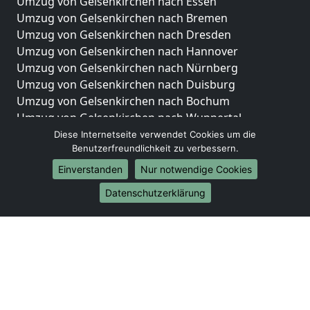
Umzug von Gelsenkirchen nach Essen
Umzug von Gelsenkirchen nach Bremen
Umzug von Gelsenkirchen nach Dresden
Umzug von Gelsenkirchen nach Hannover
Umzug von Gelsenkirchen nach Nürnberg
Umzug von Gelsenkirchen nach Duisburg
Umzug von Gelsenkirchen nach Bochum
Umzug von Gelsenkirchen nach Wuppertal
Umzug von Gelsenkirchen nach Bielefeld
Diese Internetseite verwendet Cookies um die
Benutzerfreundlichkeit zu verbessern.
Umzug von Gelsenkirchen nach Bonn
Umzug von Gelsenkirchen nach Münster
Einverstanden
Nur notwendige Cookies
Internationale-Umzüge
Datenschutzerklärung
Umzug von Gelsenkirchen nach Brasilien
Umzug von Gelsenkirchen nach Brunei Darussalam
Umzug von Gelsenkirchen nach Burkina Faso
Umzug von Gelsenkirchen nach Burundi
Umzug von Gelsenkirchen nach Chile
Umzug von Gelsenkirchen nach China