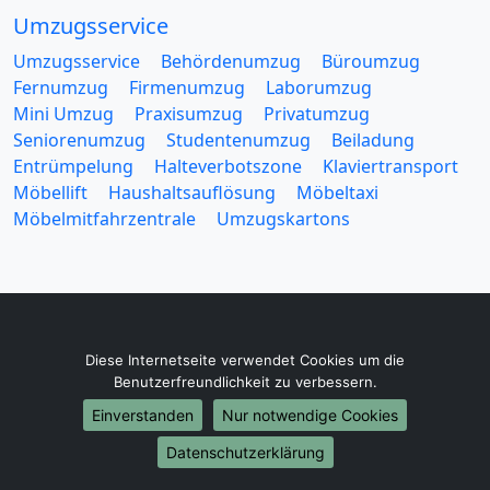
Umzugsservice
Umzugsservice
Behördenumzug
Büroumzug
Fernumzug
Firmenumzug
Laborumzug
Mini Umzug
Praxisumzug
Privatumzug
Seniorenumzug
Studentenumzug
Beiladung
Entrümpelung
Halteverbotszone
Klaviertransport
Möbellift
Haushaltsauflösung
Möbeltaxi
Möbelmitfahrzentrale
Umzugskartons
Europa-Umzüge
Diese Internetseite verwendet Cookies um die
Benutzerfreundlichkeit zu verbessern.
Umzug von Gelsenkirchen nach Belarus
Einverstanden
Nur notwendige Cookies
Umzug von Gelsenkirchen nach Belgien
Umzug von Gelsenkirchen nach Bulgarien
Datenschutzerklärung
Umzug von Gelsenkirchen nach Dänemark