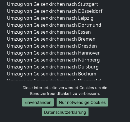
Umzug von Gelsenkirchen nach Stuttgart
Umzug von Gelsenkirchen nach Düsseldorf
Umzug von Gelsenkirchen nach Leipzig
Umzug von Gelsenkirchen nach Dortmund
Umzug von Gelsenkirchen nach Essen
Umzug von Gelsenkirchen nach Bremen
Umzug von Gelsenkirchen nach Dresden
Umzug von Gelsenkirchen nach Hannover
Umzug von Gelsenkirchen nach Nürnberg
Umzug von Gelsenkirchen nach Duisburg
Umzug von Gelsenkirchen nach Bochum
Umzug von Gelsenkirchen nach Wuppertal
Umzug von Gelsenkirchen nach Bielefeld
Diese Internetseite verwendet Cookies um die
Benutzerfreundlichkeit zu verbessern.
Umzug von Gelsenkirchen nach Bonn
Umzug von Gelsenkirchen nach Münster
Einverstanden
Nur notwendige Cookies
Internationale-Umzüge
Datenschutzerklärung
Umzug von Gelsenkirchen nach Brasilien
Umzug von Gelsenkirchen nach Brunei Darussalam