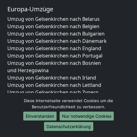
Europa-Umzüge
Umzug von Gelsenkirchen nach Belarus
Umzug von Gelsenkirchen nach Belgien
Umzug von Gelsenkirchen nach Bulgarien
Umzug von Gelsenkirchen nach Dänemark
Umzug von Gelsenkirchen nach England
Umzug von Gelsenkirchen nach Portugal
Umzug von Gelsenkirchen nach Bosnien
und Herzegowina
Umzug von Gelsenkirchen nach Irland
Umzug von Gelsenkirchen nach Lettland
Umzug von Gelsenkirchen nach Zypern
Umzug von Gelsenkirchen nach Kroatien
Diese Internetseite verwendet Cookies um die
Umzug von Gelsenkirchen nach Estland
Benutzerfreundlichkeit zu verbessern.
Umzug von Gelsenkirchen nach Finnland
Einverstanden
Nur notwendige Cookies
Umzug von Gelsenkirchen nach Frankreich
Datenschutzerklärung
Umzug von Gelsenkirchen nach Griechenland
Umzug von Gelsenkirchen nach Italien