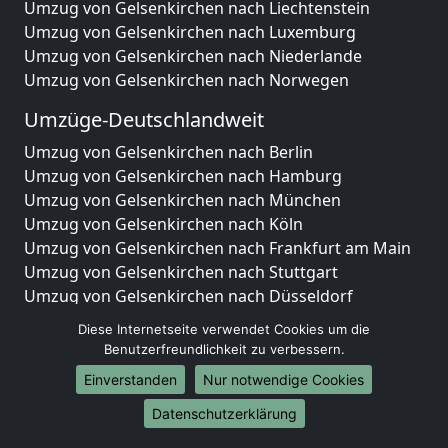
Umzug von Gelsenkirchen nach Liechtenstein
Umzug von Gelsenkirchen nach Luxemburg
Umzug von Gelsenkirchen nach Niederlande
Umzug von Gelsenkirchen nach Norwegen
Umzüge-Deutschlandweit
Umzug von Gelsenkirchen nach Berlin
Umzug von Gelsenkirchen nach Hamburg
Umzug von Gelsenkirchen nach München
Umzug von Gelsenkirchen nach Köln
Umzug von Gelsenkirchen nach Frankfurt am Main
Umzug von Gelsenkirchen nach Stuttgart
Umzug von Gelsenkirchen nach Düsseldorf
Umzug von Gelsenkirchen nach Leipzig
Diese Internetseite verwendet Cookies um die
Umzug von Gelsenkirchen nach Dortmund
Benutzerfreundlichkeit zu verbessern.
Umzug von Gelsenkirchen nach Essen
Einverstanden
Nur notwendige Cookies
Umzug von Gelsenkirchen nach Bremen
Datenschutzerklärung
Umzug von Gelsenkirchen nach Dresden
Umzug von Gelsenkirchen nach Hannover