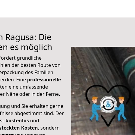
h Ragusa: Die
n es möglich
fordert gründliche
hlen der besten Route von
Verpackung des Familien
 werden. Eine
professionelle
eten eine umfassende
er Nähe oder in der Ferne.
gung und Sie erhalten gerne
rfnisse abgestimmt sind. Der
ist
kostenlos
und
steckten Kosten
, sondern