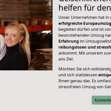
helfen für de
Unser Unternehmen hat in
erfolgreiche Europaumzü
begleiten dürfen und ist so
bevorstehenden Umzug nac
Erfahrung
im Umzugssektor
reibungslosen und stress
ankommt. Mit unserem zuve
ans Ziel.
Möchten Sie sich vollständ
und sich stattdessen
entsp
Ihnen genau das. Es umfasst 
stressfreien Umzug von Ge
Kostenlo