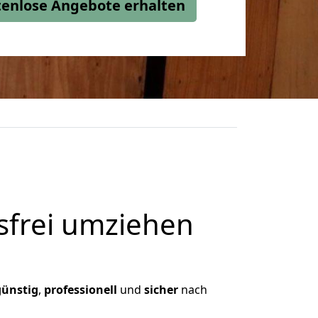
stenlose Angebote erhalten
frei umziehen
günstig
,
professionell
und
sicher
nach