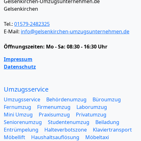
Gelsenkirchen-Umzugsunternehmen.de
Gelsenkirchen
Tel.:
01579-2482325
E-Mail:
info@gelsenkirchen-umzugsunternehmen.de
Öffnungszeiten:
Mo - Sa: 08:30 - 16:30 Uhr
Impressum
Datenschutz
Umzugsservice
Umzugsservice
Behördenumzug
Büroumzug
Fernumzug
Firmenumzug
Laborumzug
Mini Umzug
Praxisumzug
Privatumzug
Seniorenumzug
Studentenumzug
Beiladung
Entrümpelung
Halteverbotszone
Klaviertransport
Möbellift
Haushaltsauflösung
Möbeltaxi