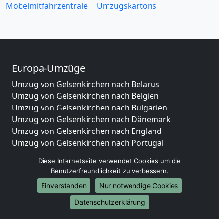
Möbelmitfahrzentrale
Umzugskartons
Europa-Umzüge
Umzug von Gelsenkirchen nach Belarus
Umzug von Gelsenkirchen nach Belgien
Umzug von Gelsenkirchen nach Bulgarien
Umzug von Gelsenkirchen nach Dänemark
Umzug von Gelsenkirchen nach England
Umzug von Gelsenkirchen nach Portugal
Umzug von Gelsenkirchen nach Bosnien
Diese Internetseite verwendet Cookies um die
und Herzegowina
Benutzerfreundlichkeit zu verbessern.
Umzug von Gelsenkirchen nach Irland
Einverstanden
Nur notwendige Cookies
Umzug von Gelsenkirchen nach Lettland
Umzug von Gelsenkirchen nach Zypern
Datenschutzerklärung
Umzug von Gelsenkirchen nach Kroatien