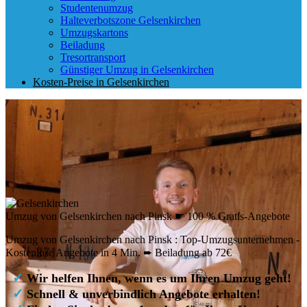
Studentenumzug
Halteverbotszone Gelsenkirchen
Umzugskartons
Beiladung
Tresortransport
Günstiger Umzug in Gelsenkirchen
Kosten-Preise in Gelsenkirchen
Umzug von Gelsenkirchen nach Pinsk ☛ 100 % Gratis-Angebote
Umzug von Gelsenkirchen nach Pinsk : Top-Umzugsunternehmen -
Kostenlose Angebote in 4 Min. ➨ Beiladung ab 72€
✓
Wir helfen Ihnen, wenn es um Ihren Umzug geht!
✓
Schnell & unverbindlich Angebote erhalten!