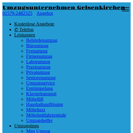
Umzugsunternehmen Gelsenkirchen
01579-2482325
Angebot
Kostenlose Angebote
✆ Telefon
Leistungen
Behördenumzug
Büroumzug
Fernumzug
Firmenumzug
Laborumzug
Praxisumzug
Privatumzug
Seniorenumzug
Umzugsservice
Entrümpelung
Klaviertransport
Möbellift
Haushaltsauflösung
Möbeltaxi
Möbelmitfahrzentrale
Umzugshelfer
Umzugstipps
Mini Umzug