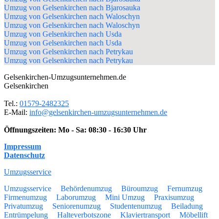
Umzug von Gelsenkirchen nach Bjarosauka
Umzug von Gelsenkirchen nach Waloschyn
Umzug von Gelsenkirchen nach Waloschyn
Umzug von Gelsenkirchen nach Usda
Umzug von Gelsenkirchen nach Usda
Umzug von Gelsenkirchen nach Petrykau
Umzug von Gelsenkirchen nach Petrykau
Gelsenkirchen-Umzugsunternehmen.de
Gelsenkirchen
Tel.:
01579-2482325
E-Mail:
info@gelsenkirchen-umzugsunternehmen.de
Öffnungszeiten:
Mo - Sa: 08:30 - 16:30 Uhr
Impressum
Datenschutz
Umzugsservice
Umzugsservice
Behördenumzug
Büroumzug
Fernumzug
Firmenumzug
Laborumzug
Mini Umzug
Praxisumzug
Privatumzug
Seniorenumzug
Studentenumzug
Beiladung
Entrümpelung
Halteverbotszone
Klaviertransport
Möbellift