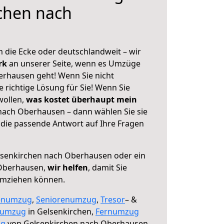
chen nach
 die Ecke oder deutschlandweit – wir
erk
an unserer Seite, wenn es Umzüge
rhausen geht! Wenn Sie nicht
e richtige Lösung für Sie! Wenn Sie
wollen,
was kostet überhaupt mein
nach Oberhausen – dann wählen Sie sie
die passende Antwort auf Ihre Fragen
senkirchen nach Oberhausen oder ein
Oberhausen,
wir helfen
, damit Sie
umziehen können.
enumzug
,
Seniorenumzug
,
Tresor
– &
numzug
in Gelsenkirchen,
Fernumzug
ng
von Gelsenkirchen nach Oberhausen.