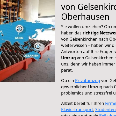
von Gelsenkir
Oberhausen
Sie wollen umziehen? Ob um
haben das
richtige Netzw
von Gelsenkirchen nach Obe
weiterwissen – haben wir di
Antworten auf Ihre Fragen 
Umzug
von Gelsenkirchen 
uns, denn wir haben immer 
parat.
Ob ein
Privatumzug
von Gel
gewerblicher Umzug nach 
problemlos und stressfrei 
Allzeit bereit für Ihren
Firm
Klaviertransport
,
Studente
oder eine optimale
Beiladu