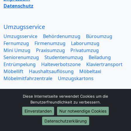
Datenschutz
Umzugsservice
Umzugsservice
Behördenumzug
Büroumzug
Fernumzug
Firmenumzug
Laborumzug
Mini Umzug
Praxisumzug
Privatumzug
Seniorenumzug
Studentenumzug
Beiladung
Entrümpelung
Halteverbotszone
Klaviertransport
Möbellift
Haushaltsauflösung
Möbeltaxi
Möbelmitfahrzentrale
Umzugskartons
Diese Internetseite verwendet Cookies um die
Benutzerfreundlichkeit zu verbessern.
Einverstanden
Nur notwendige Cookies
Europa-Umzüge
Datenschutzerklärung
Umzug von Gelsenkirchen nach Belarus