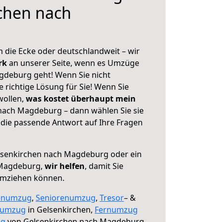
chen nach
 die Ecke oder deutschlandweit – wir
erk
an unserer Seite, wenn es Umzüge
gdeburg geht! Wenn Sie nicht
e richtige Lösung für Sie! Wenn Sie
wollen,
was kostet überhaupt mein
nach Magdeburg – dann wählen Sie sie
die passende Antwort auf Ihre Fragen
senkirchen nach Magdeburg oder ein
 Magdeburg,
wir helfen
, damit Sie
umziehen können.
enumzug
,
Seniorenumzug
,
Tresor
– &
numzug
in Gelsenkirchen,
Fernumzug
ng
von Gelsenkirchen nach Magdeburg.