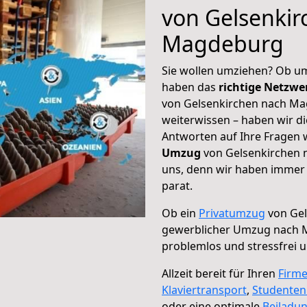
von Gelsenkir
Magdeburg
Sie wollen umziehen? Ob um
haben das
richtige Netzw
von Gelsenkirchen nach Ma
weiterwissen – haben wir di
Antworten auf Ihre Fragen 
Umzug
von Gelsenkirchen 
uns, denn wir haben immer 
parat.
Ob ein
Privatumzug
von Gel
gewerblicher Umzug nach
problemlos und stressfrei 
Allzeit bereit für Ihren
Firm
Klaviertransport
,
Studente
oder eine optimale
Beiladu