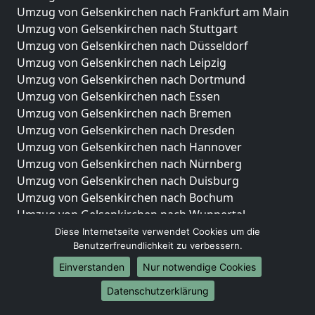
Umzug von Gelsenkirchen nach Frankfurt am Main
Umzug von Gelsenkirchen nach Stuttgart
Umzug von Gelsenkirchen nach Düsseldorf
Umzug von Gelsenkirchen nach Leipzig
Umzug von Gelsenkirchen nach Dortmund
Umzug von Gelsenkirchen nach Essen
Umzug von Gelsenkirchen nach Bremen
Umzug von Gelsenkirchen nach Dresden
Umzug von Gelsenkirchen nach Hannover
Umzug von Gelsenkirchen nach Nürnberg
Umzug von Gelsenkirchen nach Duisburg
Umzug von Gelsenkirchen nach Bochum
Umzug von Gelsenkirchen nach Wuppertal
Umzug von Gelsenkirchen nach Bielefeld
Diese Internetseite verwendet Cookies um die
Benutzerfreundlichkeit zu verbessern.
Umzug von Gelsenkirchen nach Bonn
Umzug von Gelsenkirchen nach Münster
Einverstanden
Nur notwendige Cookies
Internationale-Umzüge
Datenschutzerklärung