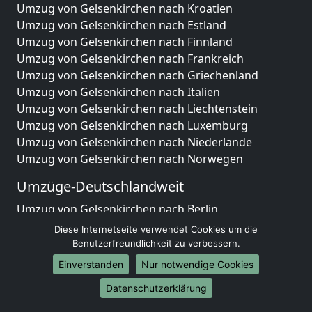
Umzug von Gelsenkirchen nach Kroatien
Umzug von Gelsenkirchen nach Estland
Umzug von Gelsenkirchen nach Finnland
Umzug von Gelsenkirchen nach Frankreich
Umzug von Gelsenkirchen nach Griechenland
Umzug von Gelsenkirchen nach Italien
Umzug von Gelsenkirchen nach Liechtenstein
Umzug von Gelsenkirchen nach Luxemburg
Umzug von Gelsenkirchen nach Niederlande
Umzug von Gelsenkirchen nach Norwegen
Umzüge-Deutschlandweit
Umzug von Gelsenkirchen nach Berlin
Umzug von Gelsenkirchen nach Hamburg
Diese Internetseite verwendet Cookies um die
Umzug von Gelsenkirchen nach München
Benutzerfreundlichkeit zu verbessern.
Umzug von Gelsenkirchen nach Köln
Einverstanden
Nur notwendige Cookies
Umzug von Gelsenkirchen nach Frankfurt am Main
Datenschutzerklärung
Umzug von Gelsenkirchen nach Stuttgart
Umzug von Gelsenkirchen nach Düsseldorf