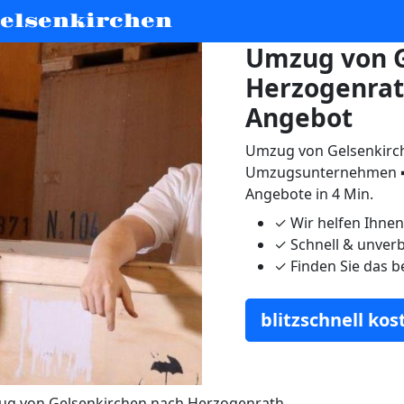
elsenkirchen
Umzug von G
Herzogenrat
Angebot
Umzug von Gelsenkirch
Umzugsunternehmen ➨
Angebote in 4 Min.
✓
Wir helfen Ihne
✓
Schnell & unverb
✓
Finden Sie das b
blitzschnell ko
g von Gelsenkirchen nach Herzogenrath