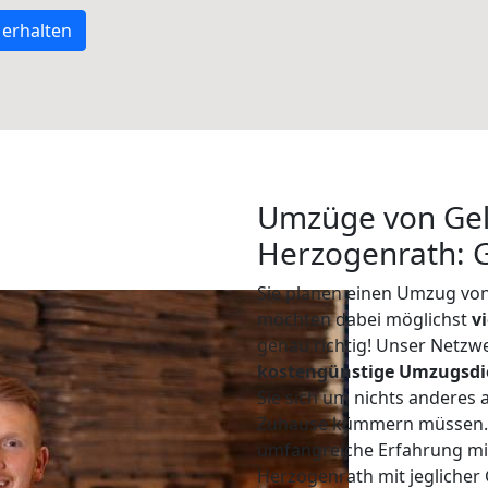
 erhalten
Umzüge von Gel
Herzogenrath: 
Sie planen einen Umzug vo
möchten dabei möglichst
v
genau richtig! Unser Netzw
kostengünstige Umzugsdi
Sie sich um nichts anderes 
Zuhause kümmern müssen. W
umfangreiche Erfahrung mi
Herzogenrath mit jegliche