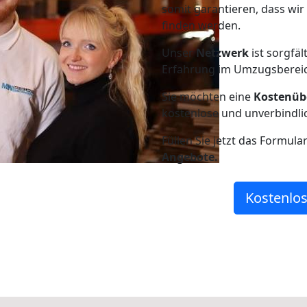
somit garantieren, dass wi
finden werden.
Unser
Netzwerk
ist sorgfäl
Erfahrung im Umzugsberei
Sie möchten eine
Kostenüb
kostenlose und unverbindli
Füllen Sie jetzt das Formula
Angebote.
Kostenlos