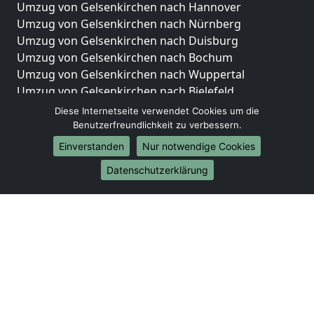
Umzug von Gelsenkirchen nach Hannover
Umzug von Gelsenkirchen nach Nürnberg
Umzug von Gelsenkirchen nach Duisburg
Umzug von Gelsenkirchen nach Bochum
Umzug von Gelsenkirchen nach Wuppertal
Umzug von Gelsenkirchen nach Bielefeld
Umzug von Gelsenkirchen nach Bonn
Diese Internetseite verwendet Cookies um die
Umzug von Gelsenkirchen nach Münster
Benutzerfreundlichkeit zu verbessern.
Einverstanden
Nur notwendige Cookies
Internationale-Umzüge
Datenschutzerklärung
Umzug von Gelsenkirchen nach Brasilien
Umzug von Gelsenkirchen nach Brunei Darussalam
Umzug von Gelsenkirchen nach Burkina Faso
Umzug von Gelsenkirchen nach Burundi
Umzug von Gelsenkirchen nach Chile
Umzug von Gelsenkirchen nach China
Umzug von Gelsenkirchen nach Cookinseln
Umzug von Gelsenkirchen nach Costa Rica
Umzug von Gelsenkirchen nach Curaçao