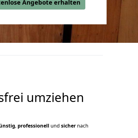
stenlose Angebote erhalten
frei umziehen
ünstig
,
professionell
und
sicher
nach