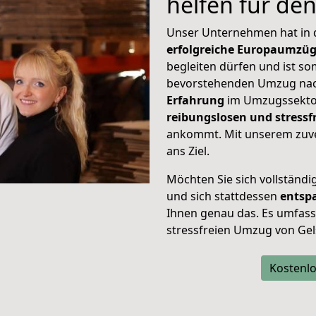
helfen für de
Unser Unternehmen hat in
erfolgreiche Europaumzü
begleiten dürfen und ist so
bevorstehenden Umzug nac
Erfahrung
im Umzugssektor
reibungslosen und stress
ankommt. Mit unserem zuve
ans Ziel.
Möchten Sie sich vollständ
und sich stattdessen
entsp
Ihnen genau das. Es umfasst 
stressfreien Umzug von Gel
Kostenlo