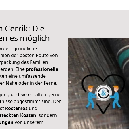
 Cërrik: Die
n es möglich
ordert gründliche
hlen der besten Route von
erpackung des Familien
 werden. Eine
professionelle
eten eine umfassende
er Nähe oder in der Ferne.
gung und Sie erhalten gerne
rfnisse abgestimmt sind. Der
ist
kostenlos
und
steckten Kosten
, sondern
tungen
von unserem