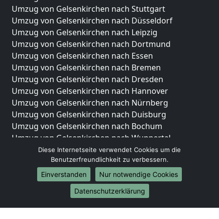
Umzug von Gelsenkirchen nach Stuttgart
Umzug von Gelsenkirchen nach Düsseldorf
Umzug von Gelsenkirchen nach Leipzig
Umzug von Gelsenkirchen nach Dortmund
Umzug von Gelsenkirchen nach Essen
Umzug von Gelsenkirchen nach Bremen
Umzug von Gelsenkirchen nach Dresden
Umzug von Gelsenkirchen nach Hannover
Umzug von Gelsenkirchen nach Nürnberg
Umzug von Gelsenkirchen nach Duisburg
Umzug von Gelsenkirchen nach Bochum
Umzug von Gelsenkirchen nach Wuppertal
Umzug von Gelsenkirchen nach Bielefeld
Diese Internetseite verwendet Cookies um die
Benutzerfreundlichkeit zu verbessern.
Umzug von Gelsenkirchen nach Bonn
Umzug von Gelsenkirchen nach Münster
Einverstanden
Nur notwendige Cookies
Internationale-Umzüge
Datenschutzerklärung
Umzug von Gelsenkirchen nach Brasilien