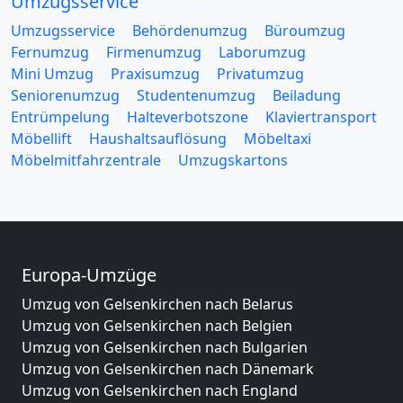
Umzugsservice
Umzugsservice
Behördenumzug
Büroumzug
Fernumzug
Firmenumzug
Laborumzug
Mini Umzug
Praxisumzug
Privatumzug
Seniorenumzug
Studentenumzug
Beiladung
Entrümpelung
Halteverbotszone
Klaviertransport
Möbellift
Haushaltsauflösung
Möbeltaxi
Möbelmitfahrzentrale
Umzugskartons
Europa-Umzüge
Umzug von Gelsenkirchen nach Belarus
Umzug von Gelsenkirchen nach Belgien
Umzug von Gelsenkirchen nach Bulgarien
Umzug von Gelsenkirchen nach Dänemark
Umzug von Gelsenkirchen nach England