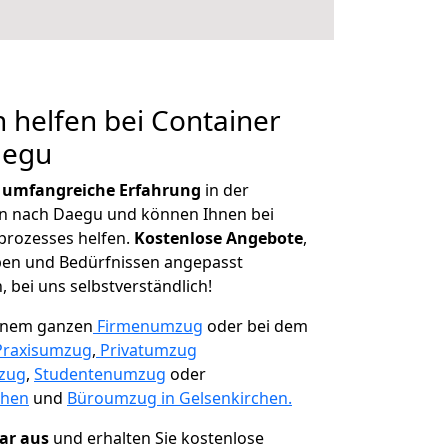
 helfen bei Container
aegu
r
umfangreiche Erfahrung
in der
 nach Daegu und können Ihnen bei
prozesses helfen.
K
ostenlose Angebote
,
ben und Bedürfnissen angepasst
 bei uns selbstverständlich!
einem ganzen
Firmenumzug
oder bei dem
Praxisumzug
,
Privatumzug
zug
,
Studentenumzug
oder
chen
und
Büroumzug in Gelsenkirchen.
lar aus
und erhalten Sie kostenlose