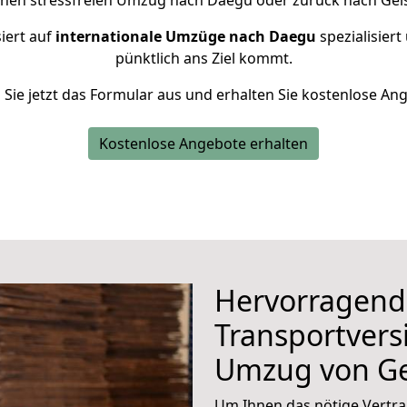
einen stressfreien Umzug nach Daegu oder zurück nach Gels
iert auf
internationale Umzüge nach Daegu
spezialisiert
pünktlich ans Ziel kommt.
n Sie jetzt das Formular aus und erhalten Sie kostenlose An
Kostenlose Angebote erhalten
Hervorragend
Transportvers
Umzug von Ge
Um Ihnen das nötige Vertra