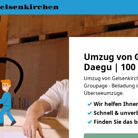
elsenkirchen
Umzug von G
Daegu | 100
Umzug von Gelsenkirch
Groupage - Beiladung i
Überseeumzüge.
✓
Wir helfen Ihne
✓
Schnell & unverb
✓
Finden Sie das 