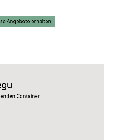
se Angebote erhalten
egu
senden Container