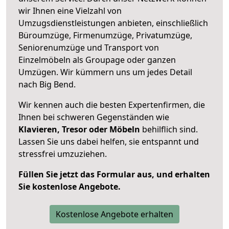
wir Ihnen eine Vielzahl von
Umzugsdienstleistungen anbieten, einschließlich
Büroumzüge, Firmenumzüge, Privatumzüge,
Seniorenumzüge und Transport von
Einzelmöbeln als Groupage oder ganzen
Umzügen. Wir kümmern uns um jedes Detail
nach Big Bend.
Wir kennen auch die besten Expertenfirmen, die
Ihnen bei schweren Gegenständen wie
Klavieren, Tresor oder Möbeln
behilflich sind.
Lassen Sie uns dabei helfen, sie entspannt und
stressfrei umzuziehen.
Füllen Sie jetzt das Formular aus, und erhalten
Sie kostenlose Angebote.
Kostenlose Angebote erhalten