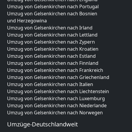
Umzug von Gelsenkirchen nach Portugal
Umzug von Gelsenkirchen nach Bosnien
und Herzegowina
Umzug von Gelsenkirchen nach Irland
Umzug von Gelsenkirchen nach Lettland
Umzug von Gelsenkirchen nach Zypern
Umzug von Gelsenkirchen nach Kroatien
Umzug von Gelsenkirchen nach Estland
Umzug von Gelsenkirchen nach Finnland
Umzug von Gelsenkirchen nach Frankreich
Umzug von Gelsenkirchen nach Griechenland
Umzug von Gelsenkirchen nach Italien
Umzug von Gelsenkirchen nach Liechtenstein
Umzug von Gelsenkirchen nach Luxemburg
Umzug von Gelsenkirchen nach Niederlande
Umzug von Gelsenkirchen nach Norwegen
Umzüge-Deutschlandweit