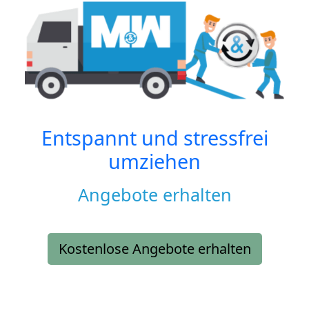
Entspannt und stressfrei
umziehen
Angebote erhalten
Kostenlose Angebote erhalten