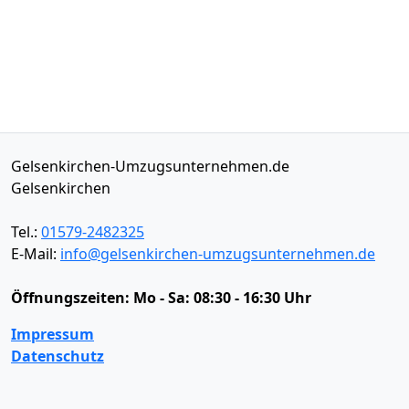
Gelsenkirchen-Umzugsunternehmen.de
Gelsenkirchen
Tel.:
01579-2482325
E-Mail:
info@gelsenkirchen-umzugsunternehmen.de
Öffnungszeiten:
Mo - Sa: 08:30 - 16:30 Uhr
Impressum
Datenschutz