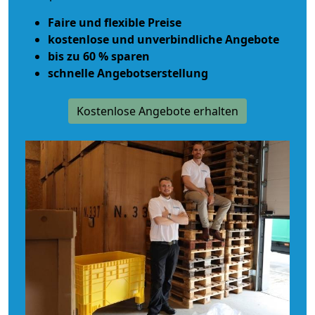
Faire und flexible Preise
kostenlose und unverbindliche Angebote
bis zu 60 % sparen
schnelle Angebotserstellung
Kostenlose Angebote erhalten