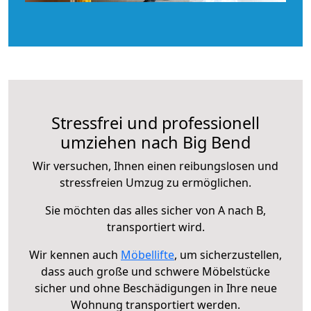
Stressfrei und professionell
umziehen nach Big Bend
Wir versuchen, Ihnen einen reibungslosen und
stressfreien Umzug zu ermöglichen.
Sie möchten das alles sicher von A nach B,
transportiert wird.
Wir kennen auch
Möbellifte
, um sicherzustellen,
dass auch große und schwere Möbelstücke
sicher und ohne Beschädigungen in Ihre neue
Wohnung transportiert werden.