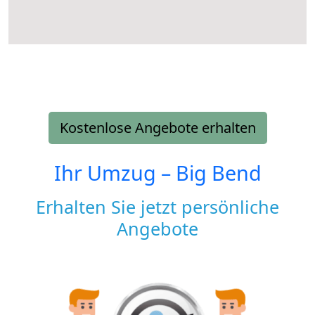
Kostenlose Angebote erhalten
Ihr Umzug –
Big Bend
Erhalten Sie jetzt persönliche
Angebote