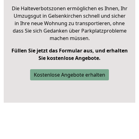
Die Halteverbotszonen ermöglichen es Ihnen, Ihr
Umzugsgut in Gelsenkirchen schnell und sicher
in Ihre neue Wohnung zu transportieren, ohne
dass Sie sich Gedanken über Parkplatzprobleme
machen müssen.
Füllen Sie jetzt das Formular aus, und erhalten
Sie kostenlose Angebote.
Kostenlose Angebote erhalten