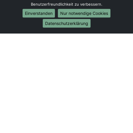
Umzug von Gelsenkirchen nach Münster
Benutzerfreundlichkeit zu verbessern.
Einverstanden
Nur notwendige Cookies
Internationale-Umzüge
Datenschutzerklärung
Umzug von Gelsenkirchen nach Brasilien
Umzug von Gelsenkirchen nach Brunei Darussalam
Umzug von Gelsenkirchen nach Burkina Faso
Umzug von Gelsenkirchen nach Burundi
Umzug von Gelsenkirchen nach Chile
Umzug von Gelsenkirchen nach China
Umzug von Gelsenkirchen nach Cookinseln
Umzug von Gelsenkirchen nach Costa Rica
Umzug von Gelsenkirchen nach Curaçao
Umzug von Gelsenkirchen nach Demokratische
Republik Kongo
Umzug von Gelsenkirchen nach Dominica
Umzug von Gelsenkirchen nach Dominikanische
Republik
Umzug von Gelsenkirchen nach Dschibuti
Umzug von Gelsenkirchen nach Ecuador