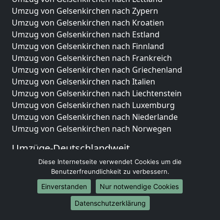
Umzug von Gelsenkirchen nach Zypern
Umzug von Gelsenkirchen nach Kroatien
Umzug von Gelsenkirchen nach Estland
Umzug von Gelsenkirchen nach Finnland
Umzug von Gelsenkirchen nach Frankreich
Umzug von Gelsenkirchen nach Griechenland
Umzug von Gelsenkirchen nach Italien
Umzug von Gelsenkirchen nach Liechtenstein
Umzug von Gelsenkirchen nach Luxemburg
Umzug von Gelsenkirchen nach Niederlande
Umzug von Gelsenkirchen nach Norwegen
Umzüge-Deutschlandweit
Diese Internetseite verwendet Cookies um die
Umzug von Gelsenkirchen nach Berlin
Benutzerfreundlichkeit zu verbessern.
Umzug von Gelsenkirchen nach Hamburg
Umzug von Gelsenkirchen nach München
Einverstanden
Nur notwendige Cookies
Umzug von Gelsenkirchen nach Köln
Datenschutzerklärung
Umzug von Gelsenkirchen nach Frankfurt am Main