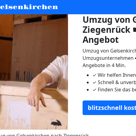
elsenkirchen
Umzug von G
Ziegenrück ☛
Angebot
Umzug von Gelsenkirch
Umzugsunternehmen ➨
Angebote in 4 Min.
✓
Wir helfen Ihne
✓
Schnell & unverb
✓
Finden Sie das b
blitzschnell ko
g von Gelsenkirchen nach Ziegenrück