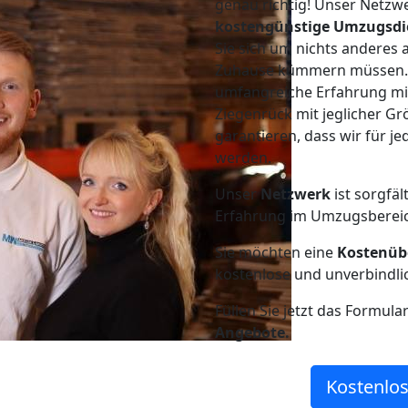
genau richtig! Unser Netzw
kostengünstige Umzugsdi
Sie sich um nichts anderes 
Zuhause kümmern müssen. W
umfangreiche Erfahrung mi
Ziegenrück mit jeglicher 
garantieren, dass wir für j
werden.
Unser
Netzwerk
ist sorgfäl
Erfahrung im Umzugsberei
Sie möchten eine
Kostenüb
kostenlose und unverbindli
Füllen Sie jetzt das Formula
Angebote.
Kostenlos