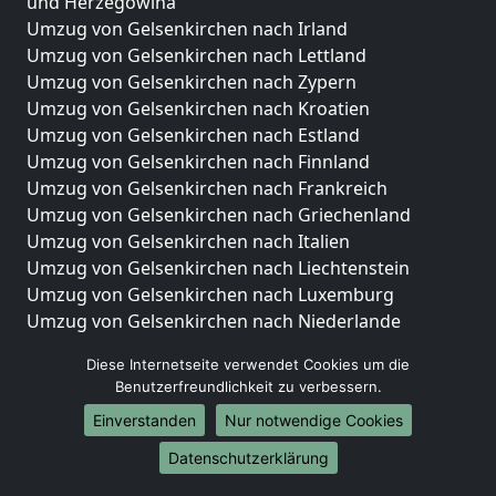
und Herzegowina
Umzug von Gelsenkirchen nach Irland
Umzug von Gelsenkirchen nach Lettland
Umzug von Gelsenkirchen nach Zypern
Umzug von Gelsenkirchen nach Kroatien
Umzug von Gelsenkirchen nach Estland
Umzug von Gelsenkirchen nach Finnland
Umzug von Gelsenkirchen nach Frankreich
Umzug von Gelsenkirchen nach Griechenland
Umzug von Gelsenkirchen nach Italien
Umzug von Gelsenkirchen nach Liechtenstein
Umzug von Gelsenkirchen nach Luxemburg
Umzug von Gelsenkirchen nach Niederlande
Umzug von Gelsenkirchen nach Norwegen
Diese Internetseite verwendet Cookies um die
Umzüge-Deutschlandweit
Benutzerfreundlichkeit zu verbessern.
Einverstanden
Nur notwendige Cookies
Umzug von Gelsenkirchen nach Berlin
Umzug von Gelsenkirchen nach Hamburg
Datenschutzerklärung
Umzug von Gelsenkirchen nach München