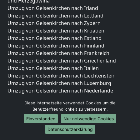
und Herzegowina
Umzug von Gelsenkirchen nach Irland
Umzug von Gelsenkirchen nach Lettland
Umzug von Gelsenkirchen nach Zypern
Umzug von Gelsenkirchen nach Kroatien
Umzug von Gelsenkirchen nach Estland
Umzug von Gelsenkirchen nach Finnland
Umzug von Gelsenkirchen nach Frankreich
Umzug von Gelsenkirchen nach Griechenland
Umzug von Gelsenkirchen nach Italien
Umzug von Gelsenkirchen nach Liechtenstein
Umzug von Gelsenkirchen nach Luxemburg
Umzug von Gelsenkirchen nach Niederlande
Umzug von Gelsenkirchen nach Norwegen
Diese Internetseite verwendet Cookies um die
Umzüge-Deutschlandweit
Benutzerfreundlichkeit zu verbessern.
Einverstanden
Nur notwendige Cookies
Umzug von Gelsenkirchen nach Berlin
Umzug von Gelsenkirchen nach Hamburg
Datenschutzerklärung
Umzug von Gelsenkirchen nach München