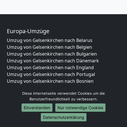
Europa-Umzüge
Umzug von Gelsenkirchen nach Belarus
Umzug von Gelsenkirchen nach Belgien
Umzug von Gelsenkirchen nach Bulgarien
Umzug von Gelsenkirchen nach Dänemark
Umzug von Gelsenkirchen nach England
Umzug von Gelsenkirchen nach Portugal
Umzug von Gelsenkirchen nach Bosnien
und Herzegowina
Diese Internetseite verwendet Cookies um die
Umzug von Gelsenkirchen nach Irland
Benutzerfreundlichkeit zu verbessern.
Umzug von Gelsenkirchen nach Lettland
Umzug von Gelsenkirchen nach Zypern
Einverstanden
Nur notwendige Cookies
Umzug von Gelsenkirchen nach Kroatien
Datenschutzerklärung
Umzug von Gelsenkirchen nach Estland