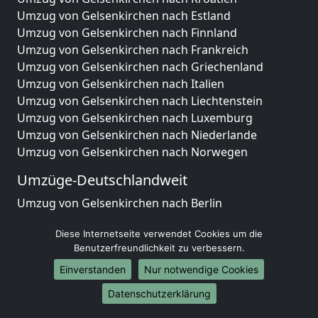
Umzug von Gelsenkirchen nach Estland
Umzug von Gelsenkirchen nach Finnland
Umzug von Gelsenkirchen nach Frankreich
Umzug von Gelsenkirchen nach Griechenland
Umzug von Gelsenkirchen nach Italien
Umzug von Gelsenkirchen nach Liechtenstein
Umzug von Gelsenkirchen nach Luxemburg
Umzug von Gelsenkirchen nach Niederlande
Umzug von Gelsenkirchen nach Norwegen
Umzüge-Deutschlandweit
Umzug von Gelsenkirchen nach Berlin
Umzug von Gelsenkirchen nach Hamburg
Diese Internetseite verwendet Cookies um die
Umzug von Gelsenkirchen nach München
Benutzerfreundlichkeit zu verbessern.
Umzug von Gelsenkirchen nach Köln
Umzug von Gelsenkirchen nach Frankfurt am Main
Einverstanden
Nur notwendige Cookies
Umzug von Gelsenkirchen nach Stuttgart
Datenschutzerklärung
Umzug von Gelsenkirchen nach Düsseldorf