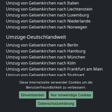
Umzug von Gelsenkirchen nach Italien
Umzug von Gelsenkirchen nach Liechtenstein
Umzug von Gelsenkirchen nach Luxemburg
Umzug von Gelsenkirchen nach Niederlande
Umzug von Gelsenkirchen nach Norwegen
Umzüge-Deutschlandweit
Umzug von Gelsenkirchen nach Berlin
Umzug von Gelsenkirchen nach Hamburg
Umzug von Gelsenkirchen nach München
Umzug von Gelsenkirchen nach Köln
Umzug von Gelsenkirchen nach Frankfurt am Main
Umzug von Gelsenkirchen nach Stuttgart
Umzug von Gelsenkirchen nach Düsseldorf
Diese Internetseite verwendet Cookies um die
Umzug von Gelsenkirchen nach Leipzig
Benutzerfreundlichkeit zu verbessern.
Umzug von Gelsenkirchen nach Dortmund
Einverstanden
Nur notwendige Cookies
Umzug von Gelsenkirchen nach Essen
Datenschutzerklärung
Umzug von Gelsenkirchen nach Bremen
Umzug von Gelsenkirchen nach Dresden