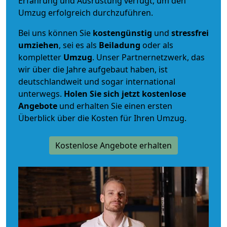
Erfahrung und Ausrüstung verfügt, um den
Umzug erfolgreich durchzuführen.
Bei uns können Sie
kostengünstig
und
stressfrei
umziehen
, sei es als
Beiladung
oder als
kompletter
Umzug
. Unser Partnernetzwerk, das
wir über die Jahre aufgebaut haben, ist
deutschlandweit und sogar international
unterwegs.
Holen Sie sich jetzt kostenlose
Angebote
und erhalten Sie einen ersten
Überblick über die Kosten für Ihren Umzug.
Kostenlose Angebote erhalten