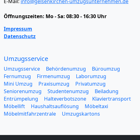
E-Mail:
info@gelsenkirchen-umzugsunternehmen.de
Öffnungszeiten:
Mo - Sa: 08:30 - 16:30 Uhr
Impressum
Datenschutz
Umzugsservice
Umzugsservice
Behördenumzug
Büroumzug
Fernumzug
Firmenumzug
Laborumzug
Mini Umzug
Praxisumzug
Privatumzug
Seniorenumzug
Studentenumzug
Beiladung
Entrümpelung
Halteverbotszone
Klaviertransport
Möbellift
Haushaltsauflösung
Möbeltaxi
Möbelmitfahrzentrale
Umzugskartons